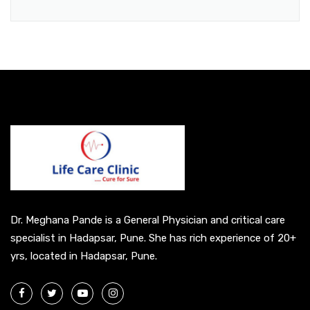
A
l
t
e
r
n
a
t
i
v
e
Dr. Meghana Pande is a General Physician and critical care
:
specialist in Hadapsar, Pune. She has rich experience of 20+
yrs, located in Hadapsar, Pune.